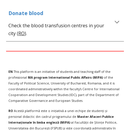
Donate blood
Check the blood transfusion centres in your 
city (
RO
).
EN
This platform is an initiative of students and teaching staff of the 
professional 
MA 
program International Public Affairs (MIPA) 
of the 
Faculty of Political Science, University of Bucharest, Romania, 
and it is 
coordinated administratively 
within
 the faculty's Centre for International 
Cooperation and Development Studies (IDC), part of the Department of 
Comparative Governance and European 
Studies.
RO 
Acestă platformă este o inițiativă a unei echipe de studenți și 
personal didactic din cadrul programului de 
Master Afaceri Publice 
Internaționale în limba engleză (MIPA) 
al Facultății de Științe Politice, 
Universitatea din București (FSPUB) și este coordonată administrativ în 