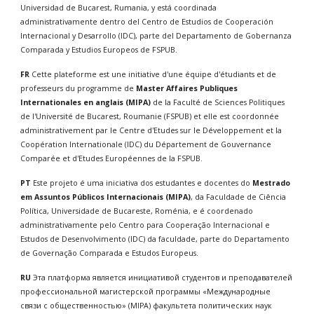
Universidad de Bucarest, Rumania, y está coordinada 
administrativamente dentro del Centro de Estudios de Cooperación 
Internacional y Desarrollo (IDC), parte del Departamento de Gobernanza 
Comparada y Estudios Europeos de FSPUB.
FR 
Cette plateforme est une initiative d'une équipe d'étudiants et de 
professeurs du programme de 
Master Affaires Publiques 
Internationales en anglais (MIPA) 
de la Faculté de Sciences Politiques 
de l'Université de Bucarest, Roumanie (FSPUB) et elle est coordonnée 
administrativement par le Centre d'Etudes sur le Développement et la 
Coopération Internationale (IDC) du Département de Gouvernance 
Comparée et d'Etudes Européennes de la FSPUB.
PT
 Este projeto é uma iniciativa dos estudantes e docentes do 
Mestrado 
em Assuntos Públicos Internacionais (MIPA)
, da Faculdade de Ciência 
Política, Universidade de Bucareste, Roménia, e é coordenado 
administrativamente pelo Centro para Cooperação Internacional e 
Estudos de Desenvolvimento (IDC) da faculdade, parte do Departamento 
de Governação Comparada e Estudos Europeus.
RU
 Эта платформа является инициативой студентов и преподавателей 
профессиональной магистерской программы «Международные 
связи с общественностью» (MIPA) факультета политических наук 