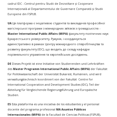
cad
rul IDC - Centrul pentru Studii de Dezvoltare și Cooperare 
Internațională al Departamentului de Guvernare Comparată și Studii 
Europene din FSPUB.
UA
 Ця платформа є ініціативою студентів та викладачів професійної 
магістерської програми з міжнародних зв'язків з громадськістю - 
Master International Public Affairs (MIPA) 
факультету політичних наук 
Бухарестського університету, Румунія, і координується 
адміністративно в рамках Центру міжнародного співробітництва та 
розвитку факультету (IDC), що входить до складу кафедри 
порівняльного управління та європейських досліджень. 
DE 
Dieses Projekt ist eine Initiative von Studierenden und Lehrkräften 
des 
Master Programm International Public Affairs (MIPA) 
der Fakultät 
für Politikwissenschaft der Universität Bukarest, Rumänien, und wird 
verwaltungstechnisch koordiniert von der Fakultät  Centre for 
International Cooperation and Development Studies (IDC), Teil der 
Abteilung für Vergleichende Regierungsführung und Europäische 
Studien.
ES
 Esta plataforma es una iniciativa de los estudiantes y el personal 
docente del programa profesional 
MA Asuntos Públicos 
Internacionales (MIPA) 
de la Facultad de Ciencias Políticas (FSPUB), 